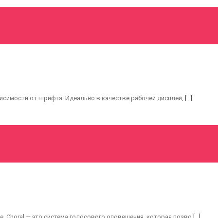
висимости от шрифта. Идеально в качестве рабочей дисплей,
[...]
. Choral — это система голосового оповещения, которая позво
[...]