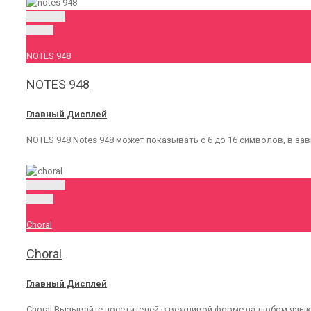
Permalink
Gallery
NOTES 948
NOTES 948
Главный Дисплей
NOTES 948 Notes 948 может показывать с 6 до 16 символов, в за
Permalink
Gallery
Choral
Choral
Главный Дисплей
Choral Вызывайте посетителей в вежливой форме на любом языке